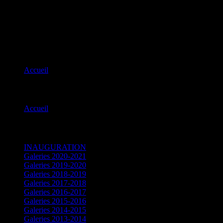
Cercle de Bridge Limoges Orsa
Cercle de bridge Limoges-Orsay
Passion du Bridge et convivialité
Accueil
Menu principal
Accueil
SOUVENIRS
INAUGURATION
Galeries 2020-2021
Galeries 2019-2020
Galeries 2018-2019
Galeries 2017-2018
Galeries 2016-2017
Galeries 2015-2016
Galeries 2014-2015
Galeries 2013-2014