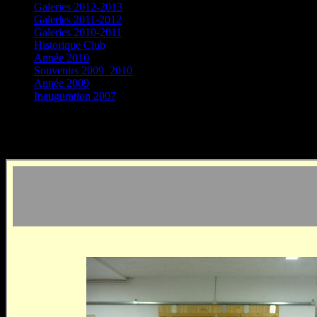
Galeries 2012-2013
Galeries 2011-2012
Galeries 2010-2011
Historique Club
Année 2010
Souvenirs 2009_2010
Année 2009
Inauguration 2007
Evènements de l'année 2009