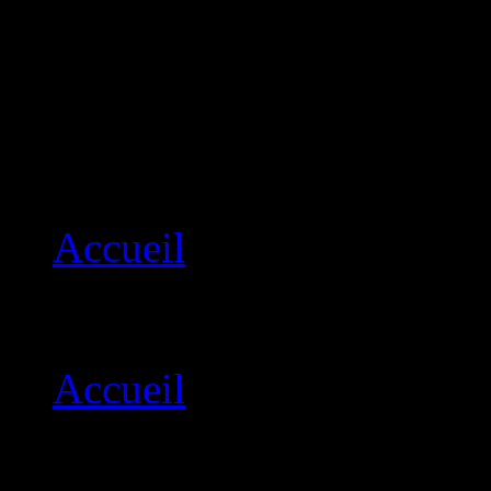
Cercle de Bridge Lim
Cercle de bridge Limoges-
Passion du Bridge et conviv
Accueil
Menu principal
Accueil
SOUVENIRS