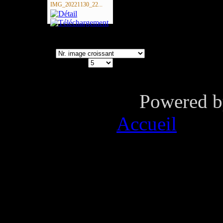
IMG_20221130_22...
Tri
Nb à afficher
Powered 
Vous êtes ici :
Accueil
IN