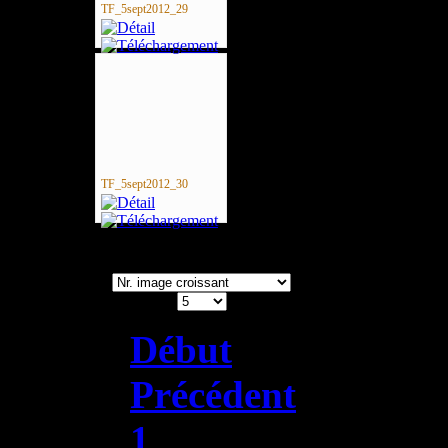
TF_5sept2012_29
TF_5sept2012_30
Tri
Nb à afficher
Début
Précédent
1