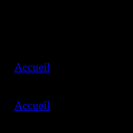
Cercle de Bridge Lim
Cercle de bridge Limoges-
Passion du Bridge et conviv
Accueil
Menu principal
Accueil
SOUVENIRS